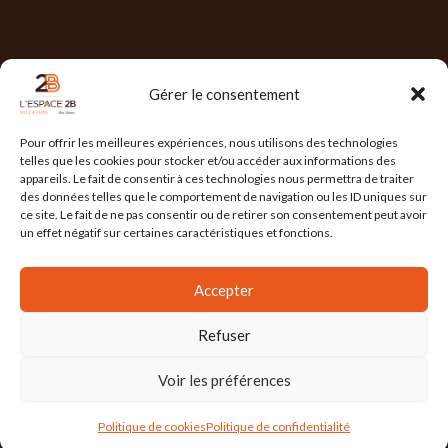
NOS HORAIRES
Gérer le consentement
Lun : 7h30/17h30
Pour offrir les meilleures expériences, nous utilisons des technologies
Mar : 7h30/17h30
telles que les cookies pour stocker et/ou accéder aux informations des
appareils. Le fait de consentir à ces technologies nous permettra de traiter
Mer : 7h30/17h30
des données telles que le comportement de navigation ou les ID uniques sur
ce site. Le fait de ne pas consentir ou de retirer son consentement peut avoir
Jeu : 7h30/17h30
un effet négatif sur certaines caractéristiques et fonctions.
Ven : 7h30/17h00
Accepter
Refuser
L'ESPACE 2B
2025 Réalisé par
l'Agence Ailleurs
. Agence de communication à
Grenoble
Voir les préférences
Mention Légales
/
Politique de confidentialité
/
Conditions Générales de Vente
/
Politique de cookies
Politique de confidentialité
Actualités