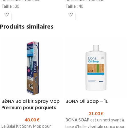
Taille :
30
Taille :
40
Sortie fibres :
44 mm
Sortie fibres :
50 mm
Epaisseur :
17 mm
Épaisseur :
18 mm
Produits similaires
Mélange universel de soies et
Mélange universel de soies et
de fibres synthétique
de fibres synthétique
Série extra épaisse
Série extra épaisse
Virole inox
Virole inox
Manche bois verni
Manche bois verni
ergonomique
ergonomique
Prix TTC :
7.00 €
Prix TTC :
7.10 €
BONA Balai kit Spray Mop
BONA Oil Soap – 1L
Premium pour parquets
31.00
€
48.00
€
BONA SOAP
est un nettoyant à
Le Balai Kit Spray Mop pour
base d'huile végétale conçu pour