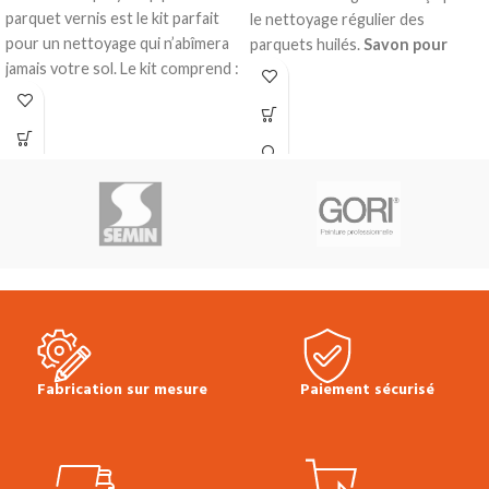
parquet vernis est le kit parfait
le nettoyage régulier des
pour un nettoyage qui n’abîmera
parquets huilés.
Savon pour
jamais votre sol. Le kit comprend :
parquet huilé
Un balai
Nettoie et nourrit
Un pad de nettoyage lavable
Concentré donc économique
Un vaporisateur de nettoyant
Protection longue durée
pour parquets
Produit en stock
Produit en stock
Bidon de 1L
Prix TTC à l'unité :
48.00 €
Fiche
Prix TTC à l'unité :
31.00 €
Fiche
Technique Bona - Nettoyant
Technique Bona Oil Soap
pour parquet
Fabrication sur mesure
Paiement sécurisé