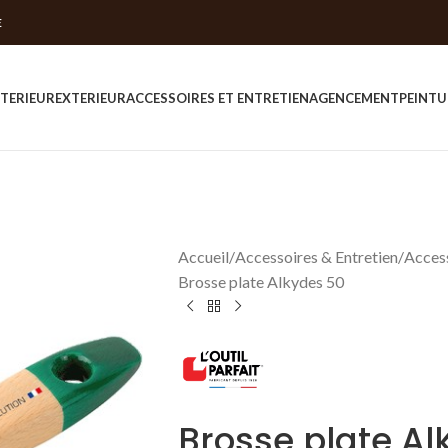
E
NTERIEUR
EXTERIEUR
ACCESSOIRES ET ENTRETIEN
AGENCEMENT
PEINTU
Accueil
Accessoires & Entretien
Access
Brosse plate Alkydes 50
Brosse plate Al