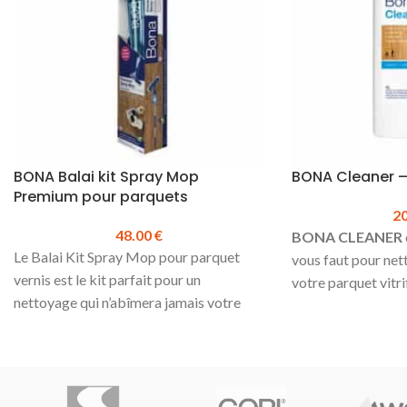
BONA Balai kit Spray Mop
BONA Cleaner – 
Premium pour parquets
2
48.00
€
BONA CLEANER
Le Balai Kit Spray Mop pour parquet
vous faut pour ne
vernis est le kit parfait pour un
votre parquet vitr
nettoyage qui n’abîmera jamais votre
de sol stratifié.
sol. Le kit comprend :
Détergent concent
Un balai
simple et efficace.
Un pad de nettoyage lavable
Ne mousse quasime
Un vaporisateur de nettoyant pour
Convient aussi bie