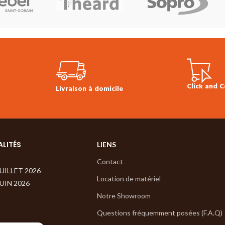
yage à la machine.
Bidon de 1L
idu ternissant ou
Prix TTC à l'unité :
31.00 €
Fiche
.
Technique Bona Oil Soap
:
20.00 €
Fiche
Cleaner
Click and C
Livraison à domicile
ALITÉS
LIENS
Contact
JUILLET 2026
Location de matériel
JUIN 2026
Notre Showroom
Questions fréquemment posées (F.A.Q)