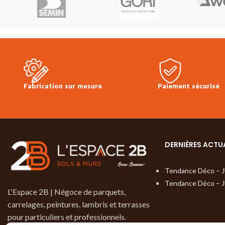
parquets
manuel qu'au netto
Produit en stock
Ne laisse aucun rés
Prix TTC à l'unité :
48.00 €
Fiche
glissant en surface
Technique Bona - Nettoyant pour
Produit en stock
parquet
Bidon de 1L
Prix TTC à l'unité 
Technique Bona 
Fabrication sur mesure
Paiement sécurisé
DERNIÈRES ACTU
Tendance Déco – 
Tendance Déco – 
L'Espace 2B | Négoce de parquets,
carrelages, peintures, lambris et terrasses
pour particuliers et professionnels.