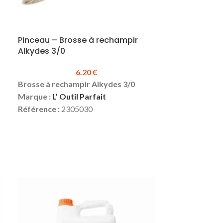
Pinceau – Brosse à rechampir
Alkydes 3/0
6.20
€
Brosse à rechampir Alkydes 3/0
Marque :
L’ Outil Parfait
Référence :
2305030
Taille :
3/0
Sortie fibres :
49 mm
Diamètre touffe :
15 mm
Mélange soies et synthétique
Virole acier nickelé
Manche bois verni
Prix TTC :
6.20 €