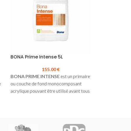
BONA Prime Intense 5L
Huile d’Entre
1L
155.00
€
BONA PRIME INTENSE
est un primaire
Huile d'entreti
e
ou couche de fond monocomposant
faible viscosit
acrylique pouvant être utilisé avant tous
d'huiles végétal
les vernis en phase aqueuse.
odorante dotée 
Rendement : 1 litre pour 10m² par
capacité de pén
couche
Conçue pour les
Coloration moyenne
Bouche les pore
Tous les bois.