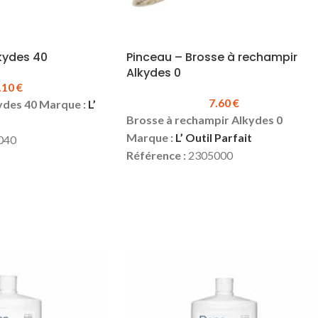
kydes 40
Pinceau – Brosse à rechampir
Alkydes 0
.10
€
7.60
€
ydes 40 Marque :
L’
Brosse à rechampir Alkydes 0
Marque :
L’ Outil Parfait
040
Référence :
2305000
Taille :
0
 mm
Sortie fibres :
49 mm
m
Diamètre touffe :
18 mm
 de soies et de
Mélange soies et synthétique
ue
Virole acier nickelé
se
Manche bois verni
Prix TTC :
7.60 €
ni ergonomique