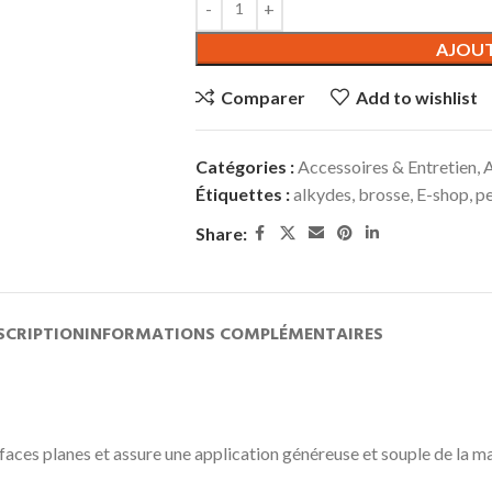
AJOUT
Comparer
Add to wishlist
Catégories :
Accessoires & Entretien
,
A
Étiquettes :
alkydes
,
brosse
,
E-shop
,
pe
Share:
SCRIPTION
INFORMATIONS COMPLÉMENTAIRES
urfaces planes et assure une application généreuse et souple de la m