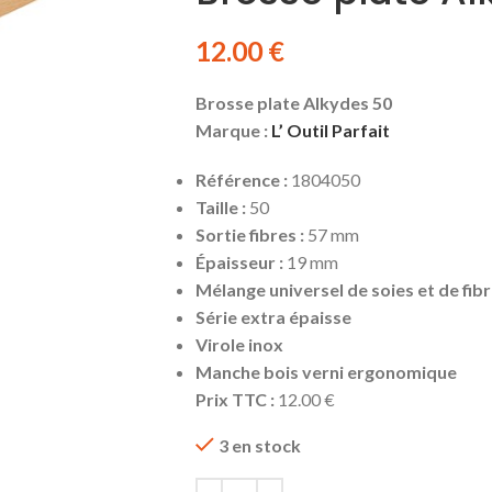
12.00
€
Brosse plate Alkydes 50
Marque :
L’ Outil Parfait
Référence :
1804050
Taille :
50
Sortie fibres :
57 mm
Épaisseur :
19 mm
Mélange universel de soies et de fib
Série extra épaisse
Virole inox
Manche bois verni ergonomique
Prix TTC :
12.00 €
3 en stock