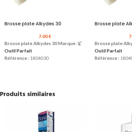
Brosse plate Alkydes 30
Brosse plate Al
7.00
€
7
Brosse plate Alkydes 30 Marque :
L’
Brosse plate Alk
Outil Parfait
Outil Parfait
Référence :
1804030
Référence :
1804
Taille :
30
Taille :
40
Sortie fibres :
44 mm
Sortie fibres :
50
Epaisseur :
17 mm
Épaisseur :
18 m
Mélange universel de soies et de
Mélange universel
Produits similaires
fibres synthétique
fibres synthétiq
Série extra épaisse
Série extra épais
Virole inox
Virole inox
Manche bois verni ergonomique
Manche bois ver
Prix TTC :
7.00 €
Prix TTC :
7.10 €