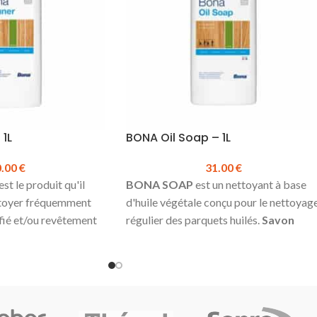
1L
BONA Oil Soap – 1L
0.00
€
31.00
€
est le produit qu'il
BONA SOAP
est un nettoyant à base
ttoyer fréquemment
d'huile végétale conçu pour le nettoyag
ifié et/ou revêtement
régulier des parquets huilés.
Savon
pour parquet huilé
ré pour un nettoyage
Nettoie et nourrit
Concentré donc économique
nt pas.
Protection longue durée
n au nettoyage
Produit en stock