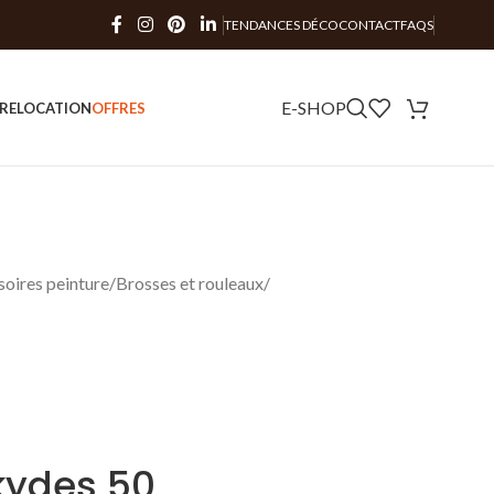
TENDANCES DÉCO
CONTACT
FAQS
E-SHOP
RE
LOCATION
OFFRES
oires peinture
Brosses et rouleaux
kydes 50