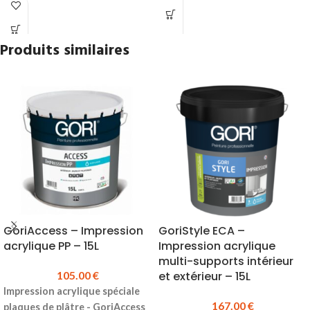
Largeur du rouleau :
25 mm
époxy...) et vernis.
Epaisseur :
105 microns
Capacité :
14L
Durée d'application :
15 jours
Dimensions :
320 x 250 x 210 mm
Produits similaires
Tenue en température :
120°C
Prix TTC :
10.97 €
Prix TTC :
8.64 €
GoriAccess – Impression
GoriStyle ECA –
acrylique PP – 15L
Impression acrylique
multi-supports intérieur
105.00
€
et extérieur – 15L
Impression acrylique spéciale
167.00
€
plaques de plâtre - GoriAccess