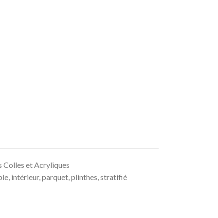
s Colles et Acryliques
ble
,
intérieur
,
parquet
,
plinthes
,
stratifié