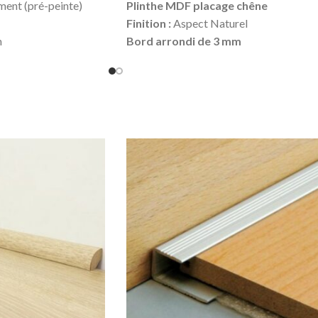
ment (pré-peinte)
Plinthe MDF placage chêne
Finition :
Aspect Naturel
m
Bord arrondi de 3 mm
m
Épaisseur :
14 mm
mm
Hauteur :
80 mm
.50 €
Longueur :
2150 mm
ueur :
20.74 €
Prix TTC au ml :
9.20 €
Prix TTC à la longueur :
19.78 €
er de la colle
Produit en stock
 la longueur
Pour la pose, utiliser de la colle
ouer en complément)
Hybride
sur toute la longueur
(possibilité de clouer en complément)