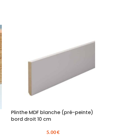
Plinthe MDF blanche (pré-peinte)
Plinthe MDF 
bord droit 10 cm
bord droit 8
5.00
€