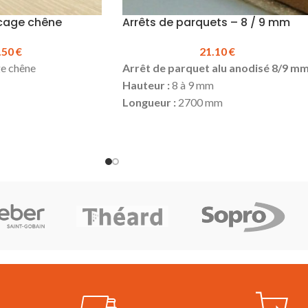
acage chêne
Arrêts de parquets – 8 / 9 mm
.50
€
21.10
€
ge chêne
Arrêt de parquet alu anodisé 8/9 m
Hauteur :
8 à 9 mm
Longueur :
2700 mm
Produit en stock
mm
Réf.160209
.50 €
Prix TTC à la longueur :
21.10 €
ueur :
11.25 €
Disponible en dimension : 12.5 à 13.5 x
1100 mm
er de la colle
 la longueur
ouer en complément)