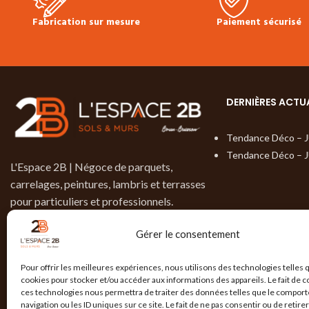
Fabrication sur mesure
Paiement sécurisé
DERNIÈRES ACTU
Tendance Déco – 
Tendance Déco – 
L'Espace 2B | Négoce de parquets,
carrelages, peintures, lambris et terrasses
pour particuliers et professionnels.
9, rue de Brotterode
Gérer le consentement
38950 St- Martin-Le-Vinoux
04 76 19 02 15
Pour offrir les meilleures expériences, nous utilisons des technologies telles 
cookies pour stocker et/ou accéder aux informations des appareils. Le fait de c
contact@lespace-2b.com
ces technologies nous permettra de traiter des données telles que le compor
navigation ou les ID uniques sur ce site. Le fait de ne pas consentir ou de retire