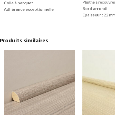
Plinthe à recouvre
Colle à parquet
Bord arrondi
Adhérence exceptionnelle
Épaisseur :
22 m
Conditionnement :
Cartouche de 300
Hauteur :
133 m
ML
Longueur :
2440 
Produit en stock
Prix TTC au ml :
8
Prix TTC à l'unité :
8.50 €
Produits similaires
Prix TTC à la long
Produit en stock
Pour la pose, utilis
Hybride
sur toute
(possibilité de cl