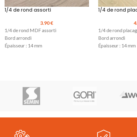
1/4 de rond assorti
1/4 de rond pl
3.90
€
4
1/4 de rond MDF assorti
1/4 de rond placa
Bord arrondi
Bord arrondi
Épaisseur : 14 mm
Épaisseur : 14 mm
Hauteur : 14 mm
Hauteur : 14 mm
Longueur : 2500 mm
Longueur : 2500 
Prix TTC au ml
: 3.90 €
Prix TTC au ml :
4
Prix TTC à la longueur :
9.75 €
Prix TTC à la long
Produit en stock
Produit en stock
Pour la pose, utiliser de la colle
Pour la pose, utilis
Hybride
sur toute la longueur
Hybride
sur toute
(possibilité de clouer en complément)
(possibilité de cl