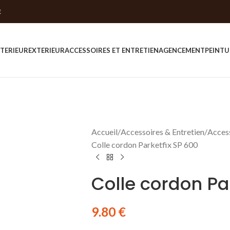
E
NTERIEUR
EXTERIEUR
ACCESSOIRES ET ENTRETIEN
AGENCEMENT
PEINTU
Accueil
Accessoires & Entretien
Access
Colle cordon Parketfix SP 600
Colle cordon Pa
9.80
€