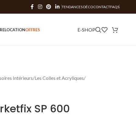
TENDANCES DÉCO
CONTACT
FAQS
E-SHOP
RE
LOCATION
OFFRES
oires Intérieurs
Les Colles et Acryliques
rketfix SP 600