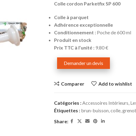
Colle cordon Parketfix SP 600
Colle à parquet
Adhérence exceptionnelle
Conditionnement :
Poche de 600 ml
Produit en stock
Prix TTC à l’unité :
9.80 €
Demander un devis
Comparer
Add to wishlist
Catégories :
Accessoires Intérieurs
,
Le
Étiquettes :
brun-buisson
,
colle
,
greno
Share: