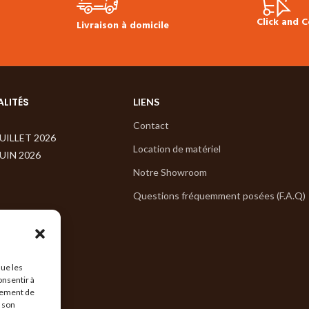
Click and C
Livraison à domicile
ALITÉS
LIENS
Contact
JUILLET 2026
Location de matériel
JUIN 2026
Notre Showroom
Questions fréquemment posées (F.A.Q)
que les
onsentir à
tement de
r son