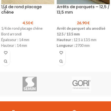
1/4 de rond placage
Arrêts de parquets – 12,5 /
chêne
13,5 mm
4.50
€
26.90
€
1/4 de rond placage chêne
Arrêt de parquet alu anodisé
Bord arrondi
12.5 / 13.5 mm
Épaisseur : 14 mm
Hauteur :
12.5 à 13.5 mm
Hauteur : 14 mm
Longueur :
2700 mm
Longueur : 2500 mm
Produit en stock
Prix TTC au ml :
4.50 €
Réf.162209
Prix TTC à la longueur :
11.25 €
Prix TTC à la longueur :
26.90 €
Produit en stock
Disponible en dimension : 8 à 9 x
Pour la pose, utiliser de la colle
2700 mm
Hybride
sur toute la longueur
(possibilité de clouer en
complément)