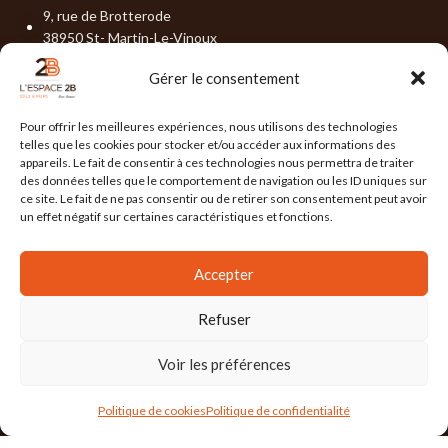
9, rue de Brotterode
38950 St- Martin-Le-Vinoux
04 76 19 02 15
Gérer le consentement
contact@lespace-2b.com
Pour offrir les meilleures expériences, nous utilisons des technologies
telles que les cookies pour stocker et/ou accéder aux informations des
DEMANDER UN DEVIS
appareils. Le fait de consentir à ces technologies nous permettra de traiter
des données telles que le comportement de navigation ou les ID uniques sur
ce site. Le fait de ne pas consentir ou de retirer son consentement peut avoir
un effet négatif sur certaines caractéristiques et fonctions.
Accepter
DERNIÈRES ACTUALITÉS
Refuser
Tendance Déco – JUILLET 2026
Tendance Déco – JUIN 2026
Voir les préférences
Politique de cookies
Politique de confidentialité