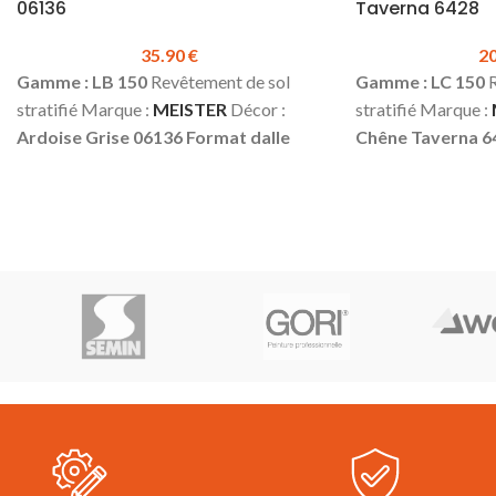
06136
Taverna 6428
35.90
€
2
Gamme : LB 150
Revêtement de sol
Gamme : LC 150
R
stratifié Marque :
MEISTER
Décor :
stratifié Marque :
Ardoise Grise 06136
Format dalle
Chêne Taverna 6
Épaisseur :
8 mm
Largeur :
398 mm
également dans 
Longueur :
857 mm
Classe d’usage :
(avec chanfreins)
23 (domestique – lourd) | 32
Largeur :
198 m
(commercial – fort)
Water résistant 4h
Classe d’usage :
2
4 chanfreins
Colisage :
2.39 m² (7 pcs)
lourd) | 32 (commer
Prix TTC au m²:
35.90 €
Fiche
résistant 4h
Sans
technique du sol LB 150
Plinthes, sous-
Colisage :
2.55 m
couches & seuils disponibles en stock.
Prix TTC au m² :
2
technique sol str
de pose Multiclic 
sous-couches & seu
stock.