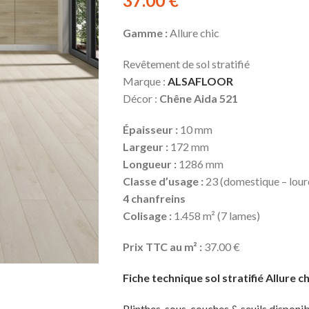
37.00
€
Gamme :
Allure chic
Revêtement de sol stratifié
Marque :
ALSAFLOOR
Décor :
Chêne Aida 521
Épaisseur :
10 mm
Largeur :
172 mm
Longueur :
1286 mm
Classe d’usage :
23 (domestique – lourd
4 chanfreins
Colisage :
1.458 m² (7 lames)
Prix TTC au m² :
37.00 €
Fiche technique sol stratifié Allure ch
Plinthes, sous-couches & seuils disponib