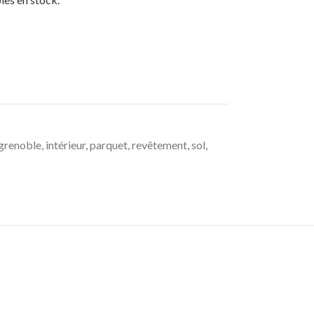
grenoble
,
intérieur
,
parquet
,
revêtement
,
sol
,