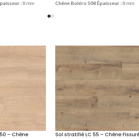
paisseur :
8 mm
Chêne Boléro 508
Épaisseur :
8 mm
m
Longueur :
1286 mm
Largeur :
192 mm
Longueur :
1286 m
3 (domestique –
Classe d’usage :
23 (domestique –
cial – fort)
4
lourd) | 33 (commercial – fort)
4
ge :
2.22 m² (9 lames)
chanfreins
Colisage :
2.22 m² (9 lames
3.00 €
Fiche
Prix TTC au m² :
33.00 €
Fiche
atifié Elégant
technique sol stratifié Elégant
ches & seuils
Plinthes, sous-couches & seuils
ck.
disponibles en stock.
 150 – Chêne
Sol stratifié LC 55 – Chêne Fissur