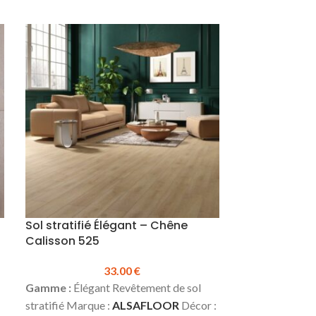
Sol stratifié Élégant – Chêne
Sol stratifié
Calisson 525
511
33.00
€
Gamme :
Élégant Revêtement de sol
Gamme :
Éléga
:
stratifié Marque :
ALSAFLOOR
Décor :
stratifié Marqu