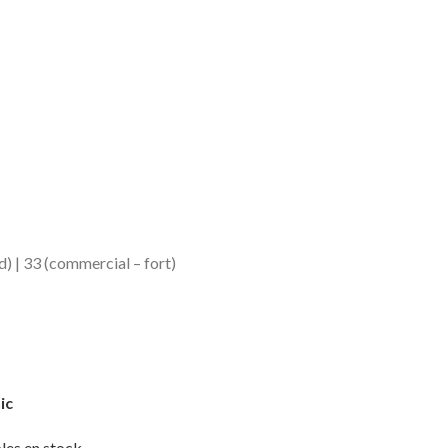
) | 33 (commercial – fort)
ic
les en stock.