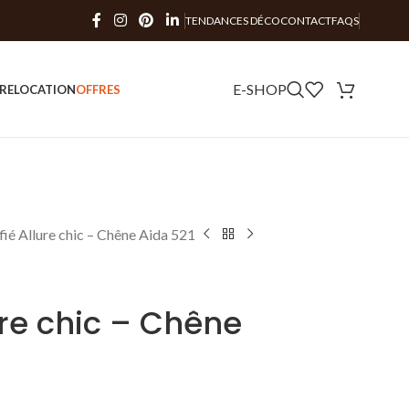
TENDANCES DÉCO
CONTACT
FAQS
E-SHOP
RE
LOCATION
OFFRES
ifié Allure chic – Chêne Aida 521
lure chic – Chêne