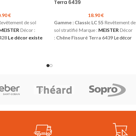
Terra 6439
0.90
€
18.90
€
evêtement de sol
Gamme : Classic LC 55
Revêtement de
MEISTER
Décor :
sol stratifié Marque :
MEISTER
Décor
428
Le décor existe
:
Chêne Fissuré Terra 6439
Le décor
la gamme LD 150
existe dans la gamme LD 150 (avec
Épaisseur :
8 mm
chanfreins)
Le décor existe dans la
m
Longueur :
1288 mm
gamme LL 150 (avec chanfreins, lames
3 (domestique –
longues et larges)
Épaisseur :
7 mm
cial – fort)
Water
Largeur :
198 mm
Longueur :
1288 m
 chanfreins
Classe d’usage :
23 (domestique –
²
Produit en stock
lourd) | 31 (commercial – faible)
Sans
0.90 €
Fiche
chanfreins
Colisage :
3.06 m²
Produit
atifié LC 150
Conseils
en stock
Prix TTC au m² :
18.90 €
Meister
Plinthes,
Fiche technique du sol stratifié LC 55
ils disponibles en
Conseil de pose Multiclic Meister
N’oubliez pas les accessoires ! Plinthes,