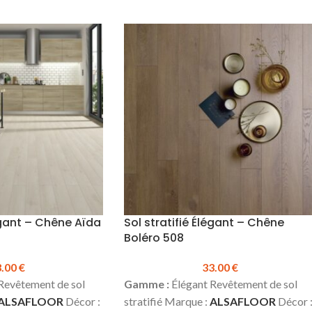
légant – Chêne Aïda
Sol stratifié Élégant – Chêne
Boléro 508
3.00
€
33.00
€
Revêtement de sol
Gamme :
Élégant Revêtement de sol
ALSAFLOOR
Décor :
stratifié Marque :
ALSAFLOOR
Décor 