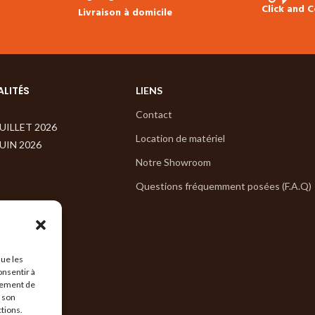
sous-couche, & seuils disponibles en
Click and C
Livraison à domicile
stock.
ALITÉS
LIENS
Contact
JUILLET 2026
Location de matériel
JUIN 2026
Notre Showroom
Questions fréquemment posées (F.A.Q)
que les
onsentir à
tement de
r son
ctions.