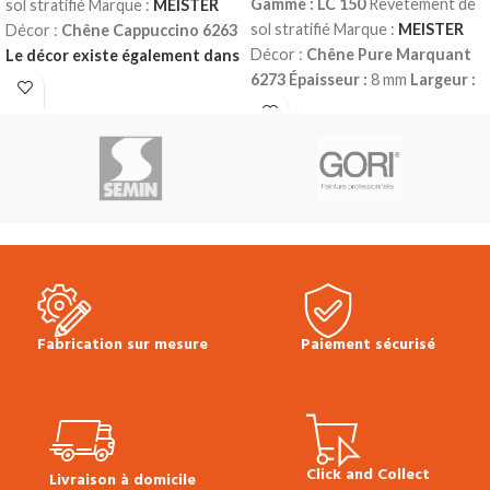
Gamme : LC 150
Revêtement de
sol stratifié Marque :
MEISTER
sol stratifié Marque :
MEISTER
Décor :
Chêne Cappuccino 6263
Décor :
Chêne Pure Marquant
Le décor existe également dans
6273
Épaisseur :
8 mm
Largeur :
la gamme LD 150 (avec
198 mm
Longueur :
1288 mm
chanfreins)
Le décor existe
Classe d’usage :
23 (domestique
également dans la gamme LL
– lourd) | 32 (commercial – fort)
150 (lames longues et larges)
Water résistant 4h
Sans
Épaisseur :
8 mm
Largeur :
198
chanfreins
Colisage :
2.55 m²
mm
Longueur :
1288 mm
Classe
Produit en stock
Prix TTC au
d’usage :
23 (domestique – lourd)
m² :
20.90 €
Fiche technique sol
| 32 (commercial – fort)
Water
stratifié LC 150
Conseils de pose
résistant 4h
Sans chanfreins
Multiclic Meister
Plinthes, sous-
Colisage :
2.55 m²
Disponiblité
:
couches & seuils disponibles en
en stock
Prix TTC au m² :
20.90 €
Fabrication sur mesure
Paiement sécurisé
stock.
Fiche technique sol stratifié LC
150
Conseils de pose Multiclic
Meister
Plinthes, sous-couches
& seuils disponibles en stock.
Click and Collect
Livraison à domicile