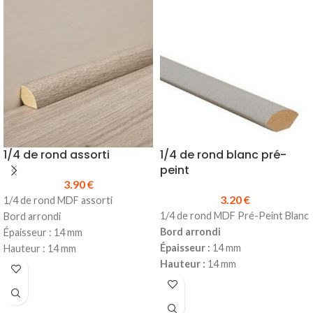
1/4 de rond assorti
1/4 de rond blanc pré-
peint
3.90
€
3.20
€
1/4 de rond MDF assorti
1/4 de rond MDF Pré-Peint Blanc
Bord arrondi
Bord arrondi
Épaisseur : 14 mm
Épaisseur :
14 mm
Hauteur : 14 mm
Hauteur :
14 mm
Longueur : 2500 mm
Longueur :
2440 mm
Prix TTC au ml
: 3.90 €
Prix TTC au ml :
3.20 €
Prix TTC à la longueur :
9.75 €
Prix TTC à la longueur :
7.81 €
Produit en stock