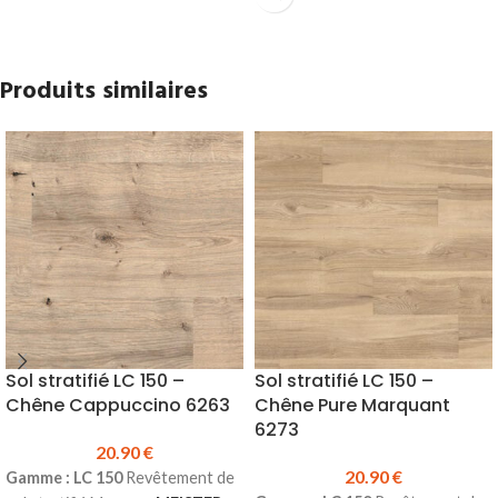
Produit en stock
Pour la pose, utiliser de la colle
Pour la pose, utiliser de la
Hybride
sur toute la longueur
colle
Hybride
sur toute la
(possibilité de clouer en
Produits similaires
longueur (possibilité de clouer en
complément)
complément)
Sol stratifié LC 150 –
Sol stratifié LC 150 –
Chêne Cappuccino 6263
Chêne Pure Marquant
6273
20.90
€
20.90
€
Gamme : LC 150
Revêtement de