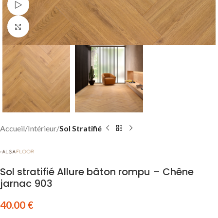
Watch video
Click to enlarge
Accueil
Intérieur
Sol Stratifié
Sol stratifié Allure bâton rompu – Chêne
jarnac 903
40.00
€