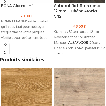
BONA Cleaner – 1L
Sol stratifié bâton rompu
12 mm – Chêne Aronia
20.00
€
542
BONA CLEANER
est le produit
43.00
€
qu'il vous faut pour nettoyer
Gamme :
Bâton rompu 12 mm
fréquemment votre parquet
Revêtement de sol stratifié
vitrifié et/ou revêtement de sol
Marque :
ALSAFLOOR
Décor :
stratifié.
Chêne Aronia 542
Épaisseur :
12
Détergent concentré pour un
mm
Largeur :
143 mm
Longueur :
nettoyage simple et efficace.
Produits similaires
644 mm
Style bâton rompu
Ne mousse quasiment pas.
Classe d’usage :
23 (domestique
Convient aussi bien au nettoyage
– lourd) | 33 (commercial – fort)
4
manuel qu'au nettoyage à la
chanfreins
Colisage :
1.20 m² (13
machine.
lames)
Prix TTC au m² :
43.00 €
Ne laisse aucun résidu ternissant
Fiche technique sol stratifié
ou glissant en surface.
bâton rompu 12 mm
Plinthes,
Produit en stock
sous-couches & seuils
Bidon de 1L
disponibles en stock.
Prix TTC à l'unité :
20.00 €
Fiche