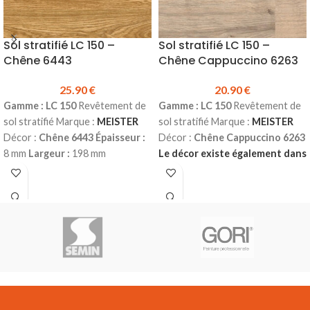
Technique Bona Cleaner
Sol stratifié LC 150 –
Sol stratifié LC 150 –
Chêne 6443
Chêne Cappuccino 6263
25.90
€
20.90
€
Gamme : LC 150
Revêtement de
Gamme : LC 150
Revêtement de
sol stratifié Marque :
MEISTER
sol stratifié Marque :
MEISTER
Décor :
Chêne 6443
Épaisseur :
Décor :
Chêne Cappuccino 6263
8 mm
Largeur :
198 mm
Le décor existe également dans
Longueur :
1288 mm
Classe
la gamme LD 150 (avec
d’usage :
23 (domestique – lourd)
chanfreins)
Le décor existe
| 32 (commercial – fort)
Water
également dans la gamme LL
résistant 4h
Sans chanfreins
150 (lames longues et larges)
Colisage :
2.55 m²
Prix TTC au m²
Épaisseur :
8 mm
Largeur :
198
:
25.90 €
Fiche technique sol
mm
Longueur :
1288 mm
Classe
stratifié LC 150
Conseils de pose
d’usage :
23 (domestique – lourd)
Multiclic Meister
Plinthes, sous-
| 32 (commercial – fort)
Water
couches & seuils disponibles en
résistant 4h
Sans chanfreins