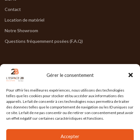
Contact
Location de matériel
Notre Showroom
Questions fréquemment posées (F.A.Q)
NOS HORAIRES
Gérer le consentement
Lun : 7h30/17h30
Pour offrir les meilleures expériences, nous utilisons des technologies
Mar : 7h30/17h30
telles que les cookies pour stocker et/ou accéder aux informations des
appareils. Le fait de consentir à ces technologies nous permettra de traiter
Mer : 7h30/17h30
des données telles que le comportement de navigation ou les ID uniques sur
ce site. Le fait de ne pas consentir ou de retirer son consentement peut avoir
Jeu : 7h30/17h30
un effet négatif sur certaines caractéristiques et fonctions.
Ven : 7h30/17h00
Accepter