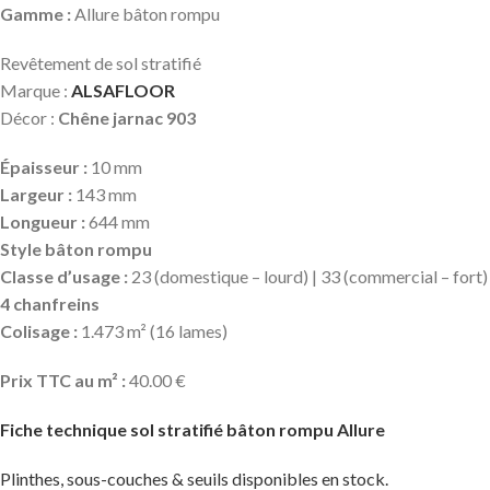
Gamme :
Allure bâton rompu
Revêtement de sol stratifié
Marque :
ALSAFLOOR
Décor :
Chêne jarnac 903
Épaisseur :
10 mm
Largeur :
143 mm
Longueur :
644 mm
Style bâton rompu
Classe d’usage :
23 (domestique – lourd) | 33 (commercial – fort)
4 chanfreins
Colisage :
1.473 m² (16 lames)
Prix TTC au m² :
40.00 €
Fiche technique sol stratifié bâton rompu Allure
Plinthes, sous-couches & seuils disponibles en stock.