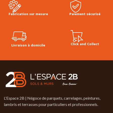
stock.
Colisage :
2.55 m²
Disponiblité
:
en stock
Prix TTC au m² :
20.90 €
Fiche technique sol stratifié LC
Fabrication sur mesure
Paiement sécurisé
150
Conseils de pose Multiclic
Meister
Plinthes, sous-couches
& seuils disponibles en stock.
Click and Collect
Livraison à domicile
L'Espace 2B | Négoce de parquets, carrelages, peintures,
lambris et terrasses pour particuliers et professionnels.