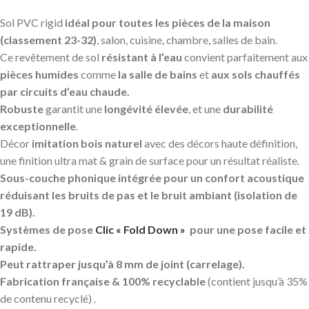
Sol PVC rigid
idéal pour toutes les pièces de la maison
(classement 23-32)
, salon, cuisine, chambre, salles de bain.
Ce revêtement de sol
résistant à l’eau
convient parfaitement aux
pièces humides
comme
la salle de bains
et
aux sols chauffés
par circuits d’eau chaude.
Robuste
garantit une
longévité élevée
, et une
durabilité
exceptionnelle
.
Décor
imitation bois naturel
avec des décors haute définition,
une finition ultra mat & grain de surface pour un résultat réaliste.
Sous-couche phonique intégrée pour un confort acoustique
réduisant les bruits de pas et le bruit ambiant (isolation de
19 dB).
Systèmes de pose
Clic « Fold Down »
pour une pose facile et
rapide.
Peut rattraper jusqu’à 8 mm de joint (carrelage).
Fabrication française & 100% recyclable
(contient jusqu’à 35%
de contenu recyclé) .