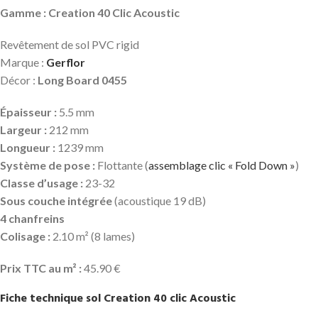
Gamme : Creation 40 Clic Acoustic
Revêtement de sol PVC rigid
Marque :
Gerflor
Décor :
Long Board 0455
Épaisseur :
5.5 mm
Largeur :
212 mm
Longueur :
1239 mm
Système de pose :
Flottante (
assemblage clic « Fold Down »
)
Classe d’usage :
23-32
Sous couche intégrée
(acoustique 19 dB)
4 chanfreins
Colisage :
2.10 m² (8 lames)
Prix TTC au m² :
45.90 €
Fiche technique sol Creation 40 clic Acoustic