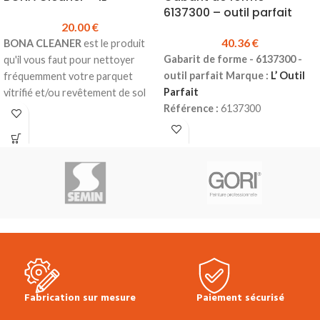
6137300 – outil parfait
20.00
€
40.36
€
BONA CLEANER
est le produit
Gabarit de forme - 6137300 -
qu'il vous faut pour nettoyer
outil parfait Marque :
L’ Outil
fréquemment votre parquet
Parfait
vitrifié et/ou revêtement de sol
Référence :
6137300
stratifié.
Utilisation :
découpes
Détergent concentré pour un
complexes et relevés de formes.
nettoyage simple et efficace.
Conception :
aiguilles plastiques
Ne mousse quasiment pas.
amovibles.
Convient aussi bien au nettoyage
Prix TTC :
40.36 €
manuel qu'au nettoyage à la
machine.
Ne laisse aucun résidu ternissant
ou glissant en surface.
Produit en stock
Bidon de 1L
Prix TTC à l'unité :
20.00 €
Fiche
Fabrication sur mesure
Paiement sécurisé
Technique Bona Cleaner