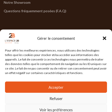
Notre Showroom
Questions fréquemment posées (F.A.Q)
NOS HORAIRES
Gérer le consentement
Lun : 7h30/17h30
Pour offrir les meilleures expériences, nous utilisons des technologies
Mar : 7h30/17h30
telles que les cookies pour stocker et/ou accéder aux informations des
appareils. Le fait de consentir à ces technologies nous permettra de traiter
Mer : 7h30/17h30
des données telles que le comportement de navigation ou les ID uniques sur
ce site. Le fait de ne pas consentir ou de retirer son consentement peut avoir
Jeu : 7h30/17h30
un effet négatif sur certaines caractéristiques et fonctions.
Ven : 7h30/17h00
Accepter
Refuser
L'ESPACE 2B
2025 Réalisé par
l'Agence Ailleurs
. Agence de communication à
Grenoble
Voir les préférences