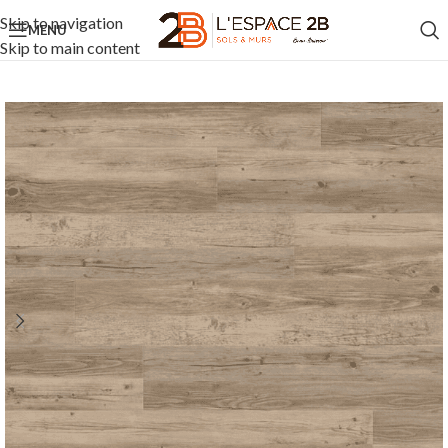
Skip to navigation
MENU
Skip to main content