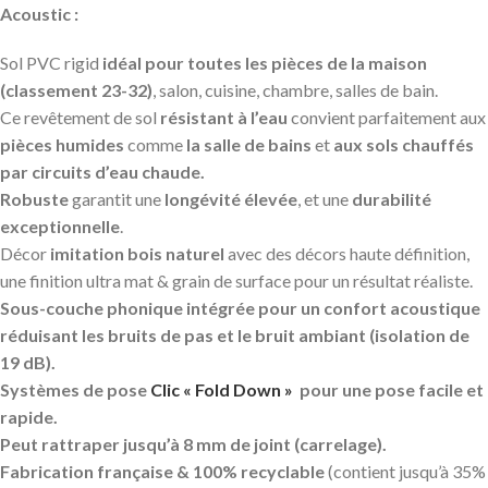
Acoustic :
Sol PVC rigid
idéal pour toutes les pièces de la maison
(classement 23-32)
, salon, cuisine, chambre, salles de bain.
Ce revêtement de sol
résistant à l’eau
convient parfaitement aux
pièces humides
comme
la salle de bains
et
aux sols chauffés
par circuits d’eau chaude.
Robuste
garantit une
longévité élevée
, et une
durabilité
exceptionnelle
.
Décor
imitation bois naturel
avec des décors haute définition,
une finition ultra mat & grain de surface pour un résultat réaliste.
Sous-couche phonique intégrée pour un confort acoustique
réduisant les bruits de pas et le bruit ambiant (isolation de
19 dB).
Systèmes de pose
Clic « Fold Down »
pour une pose facile et
rapide.
Peut rattraper jusqu’à 8 mm de joint (carrelage).
Fabrication française & 100% recyclable
(contient jusqu’à 35%