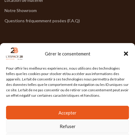
Location de matériel
Notre Showroom
Questions fréquemment posées (F.A.Q)
NOS HORAIRES
Gérer le consentement
Lun : 7h30/17h30
Pour offrir les meilleures expériences, nous utilisons des technologies
Mar : 7h30/17h30
telles que les cookies pour stocker et/ou accéder aux informations des
appareils. Le fait de consentir à ces technologies nous permettra de traiter
Mer : 7h30/17h30
des données telles que le comportement de navigation ou les ID uniques sur
ce site. Le fait de ne pas consentir ou de retirer son consentement peut avoir
Jeu : 7h30/17h30
un effet négatif sur certaines caractéristiques et fonctions.
Ven : 7h30/17h00
Accepter
Refuser
L'ESPACE 2B
2025 Réalisé par
l'Agence Ailleurs
. Agence de communication à