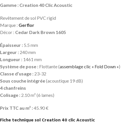
Gamme : Creation 40 Clic Acoustic
Revêtement de sol PVC rigid
Marque :
Gerflor
Décor :
Cedar Dark Brown 1605
Épaisseur :
5.5 mm
Largeur :
240 mm
Longueur :
1461 mm
Système de pose :
Flottante (
assemblage clic « Fold Down »
)
Classe d’usage :
23-32
Sous couche intégrée
(acoustique 19 dB)
4 chanfreins
Colisage :
2.10 m² (6 lames)
Prix TTC au m² :
45.90 €
Fiche technique sol Creation 40 clic Acoustic