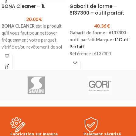
BONA Cleaner – 1L
Gabarit de forme –
6137300 – outil parfait
20.00
€
40.36
€
BONA CLEANER
est le produit
Gabarit de forme - 6137300 -
qu'il vous faut pour nettoyer
outil parfait Marque :
L’ Outil
fréquemment votre parquet
Parfait
vitrifié et/ou revêtement de sol
Référence :
6137300
stratifié.
Utilisation :
découpes
Détergent concentré pour un
complexes et relevés de formes.
nettoyage simple et efficace.
Conception :
aiguilles plastiques
Ne mousse quasiment pas.
amovibles.
Convient aussi bien au nettoyage
Prix TTC :
40.36 €
manuel qu'au nettoyage à la
machine.
Ne laisse aucun résidu ternissant
ou glissant en surface.
Produit en stock
Bidon de 1L
Prix TTC à l'unité :
20.00 €
Fiche
Fabrication sur mesure
Paiement sécurisé