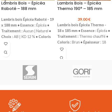
Lambris Bois – Épicéa
Lambris Bois – Épicéa
Raboté – 188 mm
Thermo 190° – 185 mm
39.00
€
Lambris bois
Épicéa Raboté - 19
Lambris bois
Épicéa Thermo -
x 188 mm
•
Essence :
Épicéa
•
18 x 185 mm
•
Essence :
Épicéa
•
Traitement :
Aucun | Naturel
•
Traitement :
Thermo chauffé
•
Choix :
AB | KD 12 %
• Coloris
Coloris :
Brun
• Épaisseur
: 18
:
Blanc
• Épaisseur
: 19 mm
•
mm
• Largeur :
185 mm
•
Largeur :
188 mm
• Longueur :
Longueurs :
2.70 m
• Profil :
Mini
Selon arrivage
• Profil :
Mini
Grain d'Orge
•
Grain d'Orge
•
Conditionnement :
Botte de 6
Conditionnement :
Botte de 5
lames
Prix TTC au m² :
39.00 €
lames
• Vendu à la botte
Prix
Vendu à la botte
Le lambris bois
TTC au m² :
Sur demande
Le
Épicéa Thermo Brossé 190° est
lambris bois Épicéa raboté est
utilisé en parement mural intérieur.
utilisé en parement intérieur pour
Il donnera à votre pièce un aspect
une finition de vos habillages
chaleureux et convivial.
Photos non
muraux ou plafonds.
contractuelles