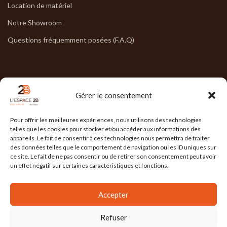
Location de matériel
Notre Showroom
Questions fréquemment posées (F.A.Q)
NOS HORAIRES
Gérer le consentement
Lun : 7h30/17h30
Pour offrir les meilleures expériences, nous utilisons des technologies
Mar : 7h30/17h30
telles que les cookies pour stocker et/ou accéder aux informations des
appareils. Le fait de consentir à ces technologies nous permettra de traiter
Mer : 7h30/17h30
des données telles que le comportement de navigation ou les ID uniques sur
ce site. Le fait de ne pas consentir ou de retirer son consentement peut avoir
Jeu : 7h30/17h30
un effet négatif sur certaines caractéristiques et fonctions.
Ven : 7h30/17h00
Accepter
Refuser
L'ESPACE 2B
2025 Réalisé par
l'Agence Ailleurs
. Agence de communication à