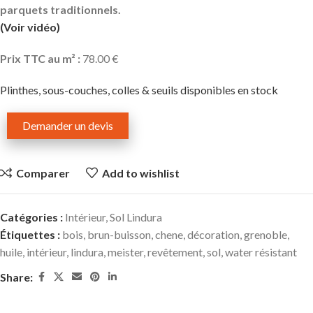
parquets traditionnels.
(Voir vidéo)
Prix TTC au m² :
78.00 €
Plinthes, sous-couches, colles & seuils disponibles en stock
Demander un devis
Comparer
Add to wishlist
Catégories :
Intérieur
,
Sol Lindura
Étiquettes :
bois
,
brun-buisson
,
chene
,
décoration
,
grenoble
,
huile
,
intérieur
,
lindura
,
meister
,
revêtement
,
sol
,
water résistant
Share: