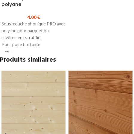
polyane
4.00
€
Sous-couche phonique PRO avec
polyane pour parquet ou
revêtement stratifié.
Pour pose flottante
Réduction du bruit de choc : 22
Produits similaires
dB
Épaisseur : 2.3 mm (Mousse
Polyéthylène) + un film PE 150
microns
Rouleau de 15 m²
Prix TTC au m² :
4.00 €
Prix au rouleau
: 60.00 €
Produit en stock
Fiche technique sous-couche
PRO