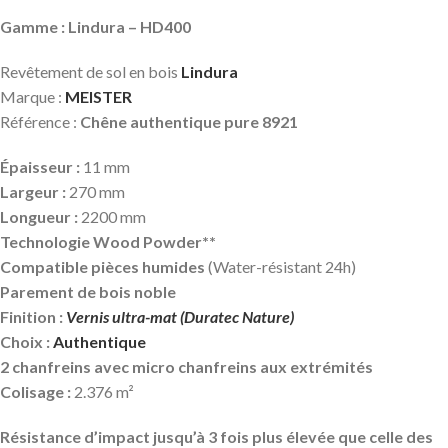
Gamme : Lindura – HD400
Revêtement de sol en bois
Lindura
Marque :
MEISTER
Référence :
Chêne authentique pure 8921
Épaisseur :
11 mm
Largeur :
270 mm
Longueur :
2200 mm
Technologie Wood Powder**
Compatible pièces humides
(Water-résistant 24h)
Parement de bois noble
Finition :
Vernis ultra-mat (Duratec Nature)
Choix :
Authentique
2 chanfreins avec micro chanfreins aux extrémités
Colisage :
2.376 m²
Résistance d’impact jusqu’à 3 fois plus élevée que celle des