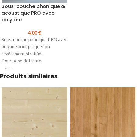
Sous-couche phonique &
acoustique PRO avec
polyane
4.00
€
Sous-couche phonique PRO avec
polyane pour parquet ou
revêtement stratifié.
Pour pose flottante
Réduction du bruit de choc : 22
Produits similaires
dB
Épaisseur : 2.3 mm (Mousse
Polyéthylène) + un film PE 150
microns
Rouleau de 15 m²
Prix TTC au m² :
4.00 €
Prix au rouleau
: 60.00 €
Produit en stock
Fiche technique sous-couche