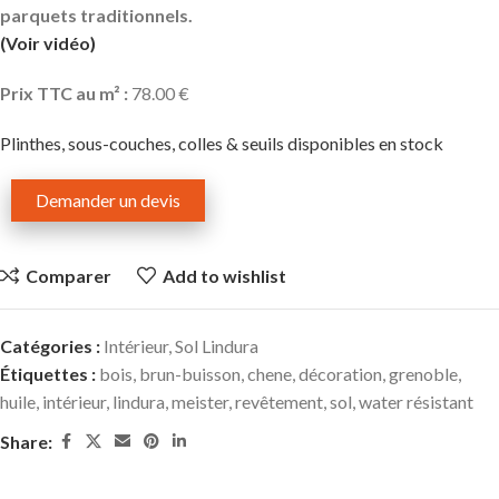
parquets traditionnels.
(Voir vidéo)
Prix TTC au m² :
78.00 €
Plinthes, sous-couches, colles & seuils disponibles en stock
Demander un devis
Comparer
Add to wishlist
Catégories :
Intérieur
,
Sol Lindura
Étiquettes :
bois
,
brun-buisson
,
chene
,
décoration
,
grenoble
,
huile
,
intérieur
,
lindura
,
meister
,
revêtement
,
sol
,
water résistant
Share: