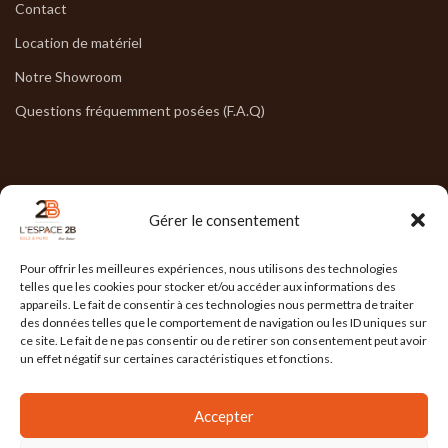
Contact
Location de matériel
Notre Showroom
Questions fréquemment posées (F.A.Q)
NOS HORAIRES
Gérer le consentement
Lun : 7h30/17h30
Pour offrir les meilleures expériences, nous utilisons des technologies
Mar : 7h30/17h30
telles que les cookies pour stocker et/ou accéder aux informations des
appareils. Le fait de consentir à ces technologies nous permettra de traiter
Mer : 7h30/17h30
des données telles que le comportement de navigation ou les ID uniques sur
ce site. Le fait de ne pas consentir ou de retirer son consentement peut avoir
Jeu : 7h30/17h30
un effet négatif sur certaines caractéristiques et fonctions.
Ven : 7h30/17h00
Accepter