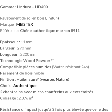
Gamme : Lindura – HD400
Revêtement de sol en bois
Lindura
Marque :
MEISTER
Référence :
Chêne authentique marron 8911
Épaisseur :
11 mm
Largeur :
270 mm
Longueur :
2200 mm
Technologie Wood Powder**
Compatible pièces humides
(Water-résistant 24h)
Parement de bois noble
Finition :
Huilé nature* (weartec Nature)
Choix :
Authentique
2 chanfreins avec micro chanfreins aux extrémités
Colisage :
2.376 m²
Résistance d’impact jusqu’à 3 fois plus élevée que celle des