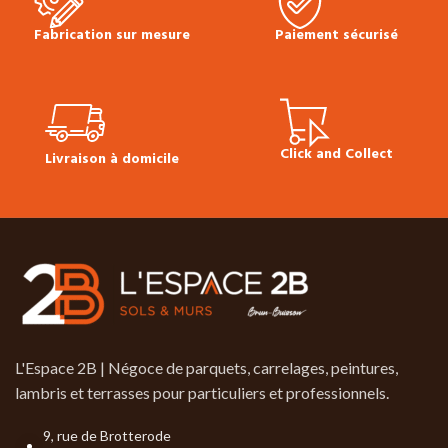
muraux ou plafonds.
Nœuds seins et mastiqués jusqu'à
Fabrication sur mesure
Paiement sécurisé
25/30 mm - Fentes en bout et
petites entre écorce acceptées -
Présence d'aubier selon décor
Click and Collect
Livraison à domicile
L'Espace 2B | Négoce de parquets, carrelages, peintures,
lambris et terrasses pour particuliers et professionnels.
9, rue de Brotterode