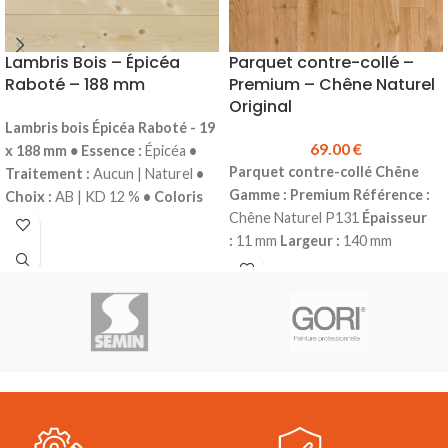
PRO
Lambris Bois – Épicéa
Parquet contre-collé –
Raboté – 188 mm
Premium – Chêne Naturel
Original
Lambris bois
Épicéa Raboté - 19
69.00
€
x 188 mm
•
Essence :
Épicéa
•
Parquet contre-collé Chêne
Traitement :
Aucun | Naturel
•
Gamme : Premium
Référence :
Choix :
AB | KD 12 %
• Coloris
Chêne Naturel P131
Épaisseur
:
Blanc
• Épaisseur
: 19 mm
•
:
11 mm
Largeur :
140 mm
Largeur :
188 mm
• Longueur :
Longueur :
1190 mm
Couche
Selon arrivage
• Profil :
Mini
d'usure :
2.5 mm
Choix :
Grain d'Orge
•
Original*
Finition :
Vernis Mat
4
Conditionnement :
Botte de 5
chanfreins
Colisage :
1.666 m²
lames
• Vendu à la botte
Prix
(10 lames)
Produit en stock
Prix
TTC au m² :
Sur demande
Le
TTC au m² :
69.00 €
lambris bois Épicéa raboté est
Plinthes,sous-couches, colles &
utilisé en parement intérieur pour
seuils disponibles en stock.
une finition de vos habillages
*Nuances naturelles modérées -