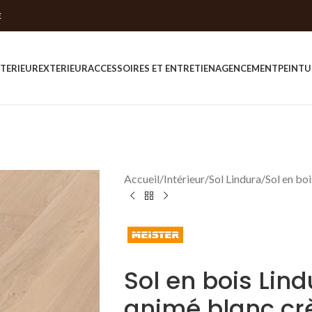
E
NTERIEUR
EXTERIEUR
ACCESSOIRES ET ENTRETIEN
AGENCEMENT
PEINTU
Accueil
Intérieur
Sol Lindura
Sol en bo
Sol en bois Lin
animé blanc c