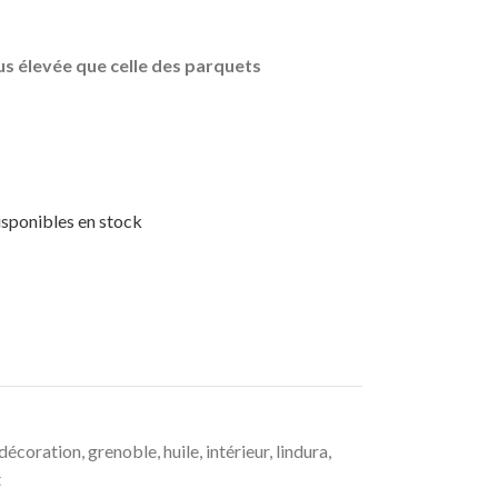
lus élevée que celle des parquets
disponibles en stock
décoration
,
grenoble
,
huile
,
intérieur
,
lindura
,
t