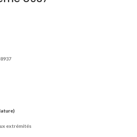
 8937
Nature)
aux extrémités