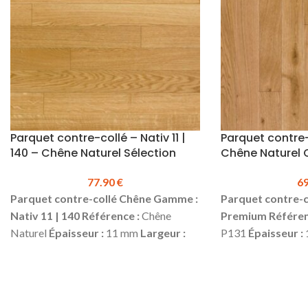
d’impact jusqu’à 3 fois plus élevée
d’impact jusqu’à 
que celle des parquets traditionnels.
que celle des par
(Voir vidéo)
Prix TTC au m² :
61.00 €
(Voir vidéo)
Prix 
Plinthes, sous-couches, colles & seuils
Plinthes, sous-couc
disponibles en stock
disponibles en sto
Parquet contre-collé – Nativ 11 |
Parquet contre
140 – Chêne Naturel Sélection
Chêne Naturel O
77.90
€
6
Parquet contre-collé Chêne
Gamme :
Parquet contre-c
Nativ 11 | 140
Référence :
Chêne
Premium
Référen
Naturel
Épaisseur :
11 mm
Largeur :
P131
Épaisseur :
140 mm
Longueur :
1190 mm
Couche
mm
Longueur :
1
d'usure :
2.5 mm
Choix :
Sélection
*
d'usure :
2.5 mm
C
Finition :
Vernis Mat
4 chanfreins
Finition :
Vernis 
Colisage :
1.666 m² (10 lames)
Produit
Colisage :
1.666 m