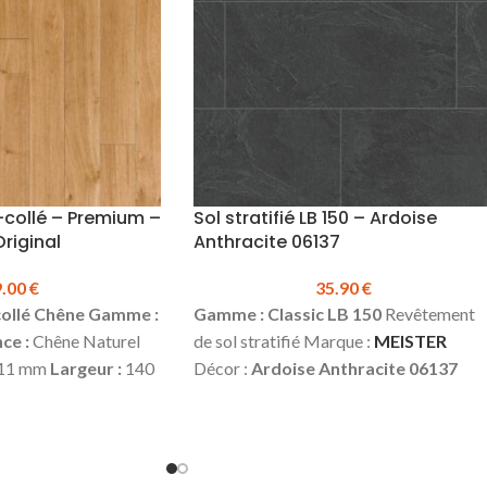
3 fois plus élevée
d’impact jusqu’à 3 fois plus élevée
quets traditionnels.
que celle des parquets traditionnels
TTC au m² :
61.00 €
(Voir vidéo)
Prix TTC au m² :
61.00 €
hes, colles & seuils
Plinthes, sous-couches, colles & seuils
ck
disponibles en stock
-collé – Premium –
Sol stratifié LB 150 – Ardoise
riginal
Anthracite 06137
9.00
€
35.90
€
ollé Chêne
Gamme :
Gamme : Classic LB 150
Revêtement
ce :
Chêne Naturel
de sol stratifié Marque :
MEISTER
11 mm
Largeur :
140
Décor :
Ardoise Anthracite 06137
190 mm
Couche
Format dalle
Épaisseur :
8 mm
hoix :
Original*
Largeur :
398 mm
Longueur :
857 mm
Mat
4 chanfreins
Classe d’usage :
23 (domestique –
² (10 lames)
Produit
lourd) | 32 (commercial – fort)
Water