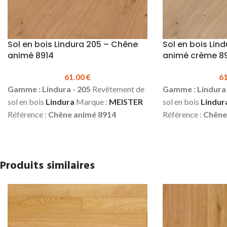
Sol en bois Lindura 205 – Chêne
Sol en bois Lin
animé 8914
animé crème 8
61.00
€
6
Gamme : Lindura - 205
Revêtement de
Gamme : Lindura 
sol en bois
Lindura
Marque :
MEISTER
sol en bois
Lindur
Référence :
Chêne animé 8914
Référence :
Chêne
Épaisseur :
11 mm
Largeur :
205 mm
Épaisseur :
11 m
Longueur :
2200 mm
Technologie
Longueur :
2200
Wood Powder**
Parement de bois
Wood Powder**
Produits similaires
noble
Finition :
Vernis ultra-mat
noble
Finition :
Ve
(Duratec Nature)
Choix :
Animé
2
(Duratec Nature)
chanfreins avec micro chanfreins aux
chanfreins avec 
extrémités
Colisage :
1.804 m²
extrémités
Colis
Produit en stock
Résistance
Produit en stock