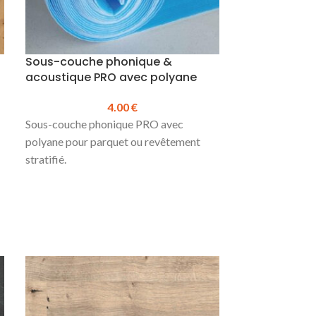
Sous-couche phonique &
acoustique PRO avec polyane
4.00
€
Sous-couche phonique PRO avec
polyane pour parquet ou revêtement
stratifié.
Pour pose flottante
Réduction du bruit de choc : 22 dB
Épaisseur : 2.3 mm (Mousse
Polyéthylène) + un film PE 150 microns
Rouleau de 15 m²
x
Prix TTC au m² :
4.00 €
PROMO
Prix au rouleau
: 60.00 €
Produit en stock