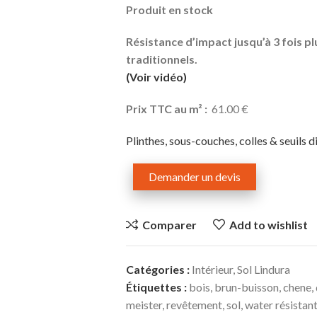
Produit en stock
Résistance d’impact jusqu’à 3 fois p
traditionnels.
(Voir vidéo)
Prix TTC au m² :
61.00 €
Plinthes, sous-couches, colles & seuils 
Demander un devis
Comparer
Add to wishlist
Catégories :
Intérieur
,
Sol Lindura
Étiquettes :
bois
,
brun-buisson
,
chene
,
meister
,
revêtement
,
sol
,
water résistan