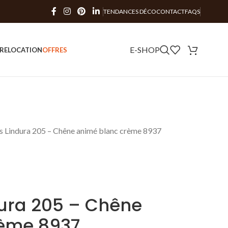
TENDANCES DÉCO
CONTACT
FAQS
E-SHOP
RE
LOCATION
OFFRES
is Lindura 205 – Chêne animé blanc crème 8937
dura 205 – Chêne
rème 8937