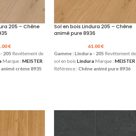
dura 205 – Chêne
Sol en bois Lindura 205 – Chêne
935
animé pure 8936
1.00
€
61.00
€
- 205
Revêtement de
Gamme : Lindura - 205
Revêtement de
a
Marque :
MEISTER
sol en bois
Lindura
Marque :
MEISTER
 animé crème 8935
Référence :
Chêne animé pure 8936
m
Largeur :
205 mm
Épaisseur :
11 mm
Largeur :
205 mm
 mm
Technologie
Longueur :
2200 mm
Technologie
Parement de bois
Wood Powder**
Parement de bois
rnis ultra-mat
noble
Finition :
Vernis ultra-mat
Choix :
Animé
2
(Duratec Nature)
Choix :
Animé
2
micro chanfreins aux
chanfreins avec micro chanfreins au
age :
1.804 m²
extrémités
Colisage :
1.804 m²
Résistance
Produit en stock
Résistance