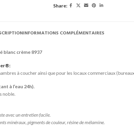
Share:
SCRIPTION
INFORMATIONS COMPLÉMENTAIRES
mé blanc crème 8937
ter®:
 chambres à coucher ainsi que pour les locaux commerciaux (bureaux, 
ant à l’eau 24h).
s noble.
te avec un entretien facile.
ants minéraux, pigments de couleur, résine de mélamine.