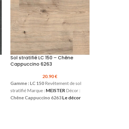
Fiche technique sous-couche PRO
.
Sol stratifié LC 150 – Chêne
Cappuccino 6263
Sol stratifié
20.90
€
clair 6258
Gamme : LC 150
Revêtement de sol
stratifié Marque :
MEISTER
Décor :
Chêne Cappuccino 6263
Le décor
Gamme : Class
existe également dans la gamme LD
sol stratifié Ma
150 (avec chanfreins)
Le décor existe
:
Chêne Fissuré
également dans la gamme LL 150
7 mm
Largeur 
(lames longues et larges)
Épaisseur :
1288 mm
Class