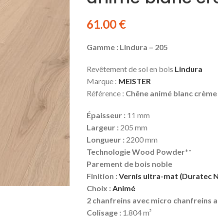
61.00
€
Gamme : Lindura – 205
Revêtement de sol en bois
Lindura
Marque :
MEISTER
Référence :
Chêne animé blanc crème
Épaisseur :
11 mm
Largeur :
205 mm
Longueur :
2200 mm
Technologie Wood Powder**
Parement de bois noble
Finition :
Vernis ultra-mat (Duratec 
Choix :
Animé
2 chanfreins avec micro chanfreins 
Colisage :
1.804 m²