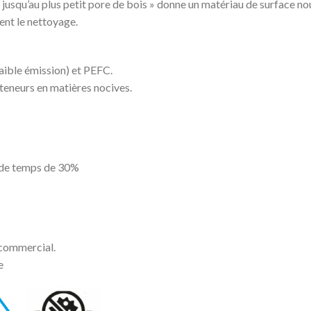
 jusqu’au plus petit pore de bois » donne un matériau de surface no
tent le nettoyage.
faible émission) et PEFC.
teneurs en matières nocives.
n de temps de 30%
 commercial.
e