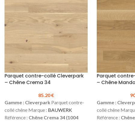
(possibilité de clouer en complément)
glissant en surface
Produit en stock
Bidon de 1L
Prix TTC à l'unité 
Technique Bona 
Parquet contre-collé Cleverpark
Parquet contre-
– Chêne Crema 34
– Chêne Mando
85.20
€
9
Gamme : Cleverpark
Parquet contre-
Gamme : Cleverp
collé chêne Marque :
BAUWERK
collé chêne Marqu
Référence :
Chêne Crema 34 (1004
Référence :
Chêne
3124)
Épaisseur :
9.5 mm
Largeur:
100
3075)
Épaisseur :
mm
Longueur :
1250 mm
Couche
mm
Longueur :
12