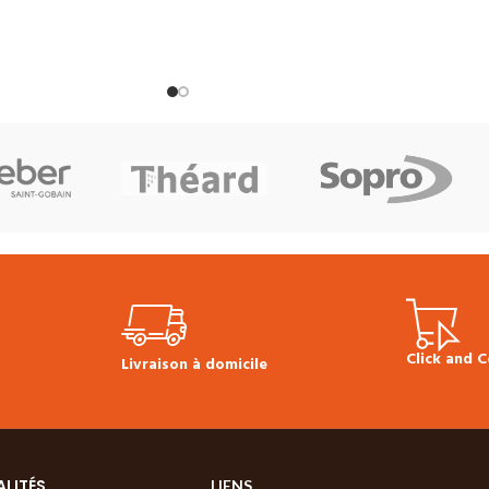
inition :
Vernie mate
mm)
Couche d'usure :
2.5 mm
Finition
ivant*
Assemblage :
:
Huilée
Choix :
Régulier, équilibré*
te
Sans chanfreins
Assemblage :
Rainure et languette
4
²
Prix TTC au m² :
chanfreins
Colisage :
1.95 m²
Prix TT
ble pour une commande
au m² :
182.40 €
(prix valable pour une
N'oubliez pas les
commande minimum de 24 m²)
N'oublie
hes, sous-couches,
pas les accessoires! plinthes, sous-
ponibles en stock.
couches, colles & seuils disponibles en
vant contenir les
stock.
*Choix d’aspect avec faible quantit
vantes :
de petits nœuds et de rayons médullaires,
veinage marquant, jeu
léger jeu de couleurs.
 possible.
Click and C
Livraison à domicile
ALITÉS
LIENS