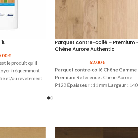
1L
Parquet contre-collé – Premium 
Chêne Aurore Authentic
0.00
€
62.00
€
est le produit qu'il
Parquet contre-collé Chêne
Gamme 
ttoyer fréquemment
Premium
Référence :
Chêne Aurore
ifié et/ou revêtement
P122
Épaisseur :
11 mm
Largeur :
140
mm
Longueur :
1190 mm
Couche
ré pour un nettoyage
d'usure :
2.5 mm
Choix :
Authentic*
Finition :
Vernis
4 chanfreins
Colisage
nt pas.
:
1.666 m² (10 lames)
Produit en stock
n au nettoyage
Prix TTC au m² :
62.00 €
Plinthes, sous
yage à la machine.
couches, colles & seuils disponibles en
idu ternissant ou