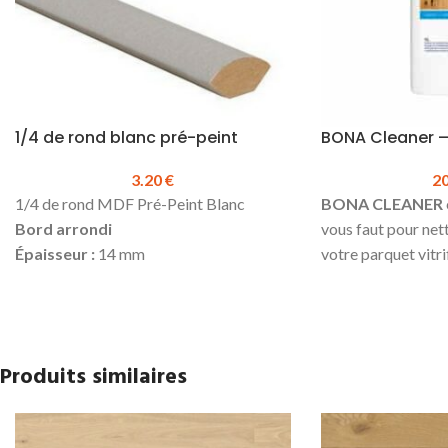
1/4 de rond blanc pré-peint
BONA Cleaner – 
3.20
€
2
1/4 de rond MDF Pré-Peint Blanc
BONA CLEANER
Bord arrondi
vous faut pour ne
Épaisseur :
14 mm
votre parquet vitr
Hauteur :
14 mm
de sol stratifié.
Longueur :
2440 mm
Détergent concent
Prix TTC au ml :
3.20 €
simple et efficace.
Prix TTC à la longueur :
7.81 €
Ne mousse quasime
Produits similaires
Produit en stock
Convient aussi bie
Pour la pose, utiliser de la
manuel qu'au netto
colle
Hybride
sur toute la longueur
Ne laisse aucun rés