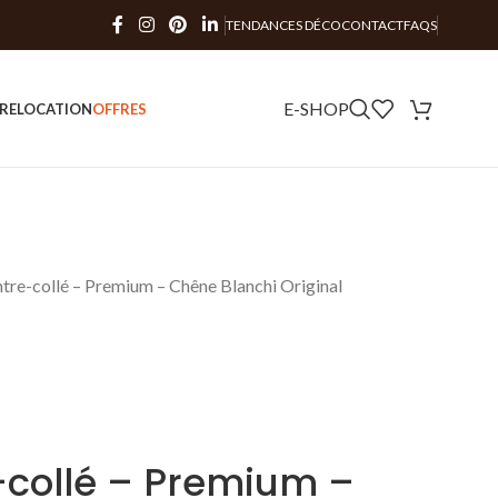
TENDANCES DÉCO
CONTACT
FAQS
E-SHOP
RE
LOCATION
OFFRES
tre-collé – Premium – Chêne Blanchi Original
-collé – Premium –