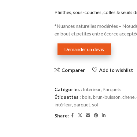
Plinthes, sous-couches, colles & seuils d
*Nuances naturelles modérées – Nœuds 
en bout et petites entre écorce accepté
Demander un devis
Comparer
Add to wishlist
Catégories :
Intérieur
,
Parquets
Étiquettes :
bois
,
brun-buisson
,
chene
,
intérieur
,
parquet
,
sol
Share: