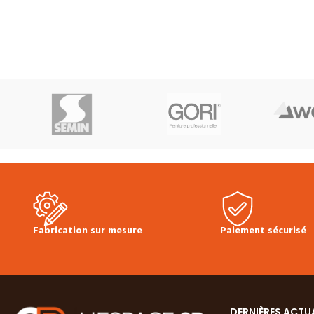
d'usure :
2.5 mm
Finition :
Vernie mate
d'usure :
2.5 mm
F
Choix :
Naturel, vivant*
Assemblage :
Choix :
Naturel, v
Rainure et languette
Sans chanfreins
Rainure et languet
Colisage :
2.00 m²
Prix TTC au m² :
Colisage :
2.00 m
85.20 €
(prix valable pour une commande
90.00 €
(prix vala
minimum de 48 m²)
N'oubliez pas les
minimum de 45 m²)
accessoires! plinthes, sous-couches,
accessoires! plint
colles & seuils disponibles en stock.
colles & seuils dis
*Choix d’aspect pouvant contenir les
*Choix d’aspect pou
caractéristiques suivantes :
caractéristiques sui
nœuds importants, veinage marquant, jeu
nœuds importants, 
de couleurs & aubier possible.
de couleurs & aubier
Fabrication sur mesure
Paiement sécurisé
DERNIÈRES ACTU