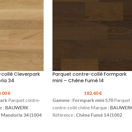
stock.
*Fortes nuances naturelles -
.
Nœuds seins et mastiqués sans
limitation de taille et de nombre - Fente
en bout et entre écorce acceptées -
:
20.00 €
Fiche
Présence d'aubier selon décor
Cleaner
collé Cleverpark
Parquet contre-collé Formpark
rla 34
mini – Chêne Fumé 14
0.00
€
182.40
€
ark
Parquet contre-
Gamme : Formpark mini 570
Parquet
e :
BAUWERK
contre-collé chêne Marque :
BAUWER
 Mandorla 34 (1004
Référence :
Chêne Fumé 14 (1002
9.5 mm
Largeur:
100
4719)
Épaisseur :
9.5 mm
Largeur:
19
50 mm
Couche
mm
Longueur :
570 mm (existe en 380