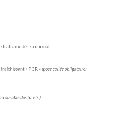
e trafic modéré à normal.
afraîchissant « PCR »
(pose collée obligatoire)
.
on durable des forêts.)