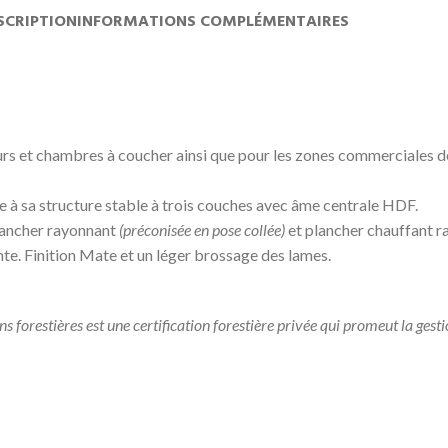
SCRIPTION
INFORMATIONS COMPLÉMENTAIRES
jours et chambres à coucher ainsi que pour les zones commerciales d
e à sa structure stable à trois couches avec âme centrale HDF.
plancher rayonnant
(préconisée en pose collée)
et plancher chauffant r
nte. Finition Mate et un léger brossage des lames.
forestières est une certification forestière privée qui promeut la gesti