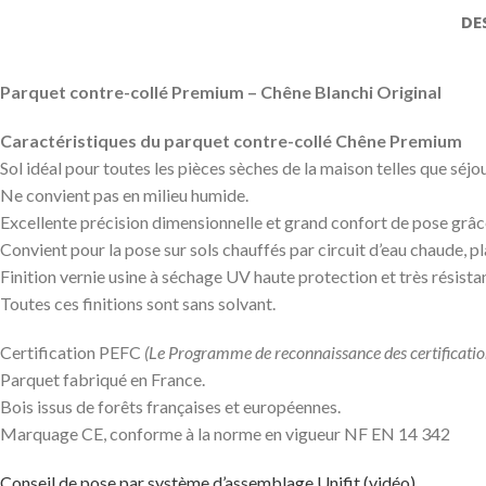
DE
Parquet contre-collé Premium – Chêne Blanchi Original
Caractéristiques du parquet contre-collé Chêne Premium
Sol idéal pour toutes les pièces sèches de la maison telles que sé
Ne convient pas en milieu humide.
Excellente précision dimensionnelle et grand confort de pose grâc
Convient pour la pose sur sols chauffés par circuit d’eau chaude, 
Finition vernie usine à séchage UV haute protection et très résista
Toutes ces finitions sont sans solvant.
Certification PEFC
(Le Programme de reconnaissance des certifications 
Parquet fabriqué en France.
Bois issus de forêts françaises et européennes.
Marquage CE, conforme à la norme en vigueur NF EN 14 342
Conseil de pose par système d’assemblage Unifit (vidéo)