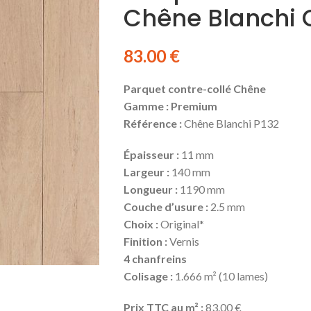
Chêne Blanchi O
83.00
€
Parquet contre-collé Chêne
Gamme : Premium
Référence :
Chêne Blanchi P132
Épaisseur :
11 mm
Largeur :
140 mm
Longueur :
1190 mm
Couche d’usure :
2.5 mm
Choix :
Original*
Finition :
Vernis
4 chanfreins
Colisage :
1.666 m² (10 lames)
Prix TTC au m² :
83.00 €