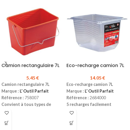
Camion rectangulaire 7L
Eco-recharge camion 7L
5.45
€
14.05
€
Camion rectangulaire 7L
Eco-recharge camion 7L
Marque :
L’ Outil Parfait
Marque :
L’ Outil Parfait
Référence :
758007
Référence :
2684000
Convient à tous types de
5 recharges facilement
peinture (acrylique, glycéro,
détachables
époxy...) et vernis.
Pour
camion
multi usage :
Capacité :
7L
peintures, enduits, plâtre,