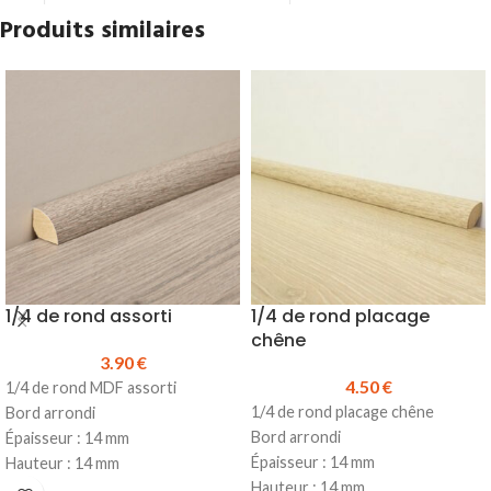
Dimensions :
290 x 200 x 190 mm
ciment, colles, huiles
Produits similaires
Prix TTC :
5.45 €
Capacité :
7L
Prix TTC :
14.05 €
1/4 de rond assorti
1/4 de rond placage
chêne
3.90
€
4.50
€
1/4 de rond MDF assorti
1/4 de rond placage chêne
Bord arrondi
Bord arrondi
Épaisseur : 14 mm
Épaisseur : 14 mm
Hauteur : 14 mm
Hauteur : 14 mm
Longueur : 2500 mm