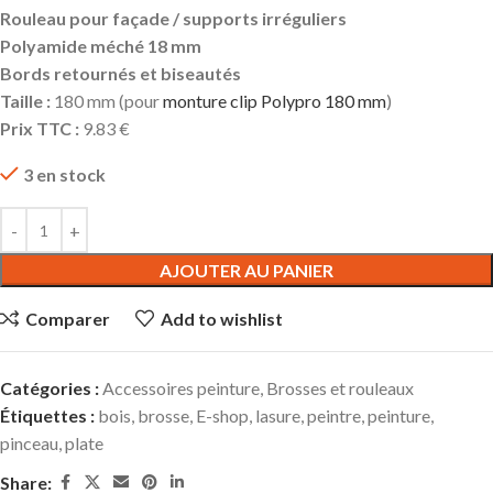
Rouleau pour façade / supports irréguliers
Polyamide méché 18 mm
Bords retournés et biseautés
Taille :
180 mm (pour
monture clip Polypro 180 mm
)
Prix TTC :
9.83 €
3 en stock
AJOUTER AU PANIER
Comparer
Add to wishlist
Catégories :
Accessoires peinture
,
Brosses et rouleaux
Étiquettes :
bois
,
brosse
,
E-shop
,
lasure
,
peintre
,
peinture
,
pinceau
,
plate
Share: