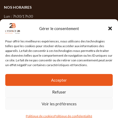
NOS HORAIRES
Lun : 7h30/17h30
Mar : 7h30/17h30
Gérer le consentement
Mer : 7h30/17h30
Pour offrir les meilleures expériences, nous utilisons des technologies
Jeu : 7h30/17h30
telles que les cookies pour stocker et/ou accéder aux informations des
appareils. Le fait de consentir à ces technologies nous permettra de traiter
Ven : 7h30/17h00
des données telles que le comportement de navigation ou les ID uniques sur
ce site. Le fait de ne pas consentir ou de retirer son consentement peut avoir
un effet négatif sur certaines caractéristiques et fonctions.
L'ESPACE 2B
2025 Réalisé par
l'Agence Ailleurs
. Agence de communication à
Accepter
Grenoble
Refuser
Mention Légales
/
Politique de confidentialité
/
Conditions Générales de Vente
/
Actualités
Voir les préférences
Politique de cookies
Politique de confidentialité