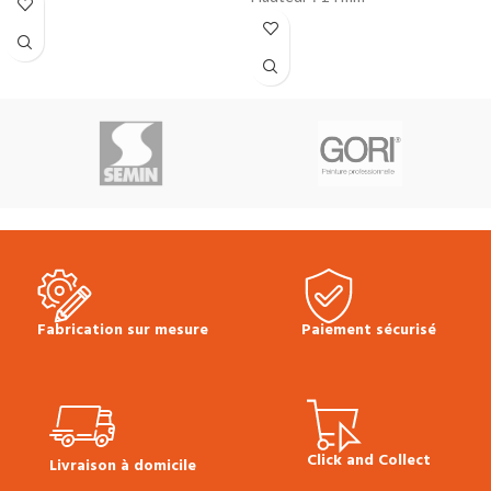
Longueur : 2500 mm
Prix TTC au ml
: 3.90 €
Prix TTC au ml :
4.50 €
Prix TTC à la longueur :
9.75 €
Prix TTC à la longueur :
11.25 €
Produit en stock
Produit en stock
Pour la pose, utiliser de la colle
Pour la pose, utiliser de la colle
Hybride
sur toute la longueur
Hybride
sur toute la longueur
(possibilité de clouer en
(possibilité de clouer en
complément)
complément)
Fabrication sur mesure
Paiement sécurisé
Click and Collect
Livraison à domicile