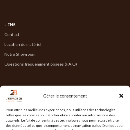
LIENS
Contact
Location de matériel
Notre Showroom
Questions fréquemment posées (F.A.Q)
NOS HORAIRES
Gérer le consentement
Lun : 7h30/17h30
Pour offrir les meilleures expériences, nous utilisons des technologies
Mar : 7h30/17h30
telles que les cookies pour stocker et/ou accéder aux informations des
appareils. Le fait de consentir à ces technologies nous permettra de traiter
Mer : 7h30/17h30
des données telles que le comportement de navigation ou les ID uniques sur