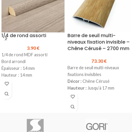
* Autres finitions disponibles sur
* Autres finitions disponibles sur
commande
A noter :
la mise à
commande : Blanchi & Aspect
longueur est à la charge du client
bois brut
A noter :
la mise à
ainsi que les entailles éventuelles
longueur est à la charge du client
ainsi que les entailles éventuelles
1/4 de rond assorti
Barre de seuil multi-
niveaux fixation invisible –
3.90
€
Chêne Cérusé – 2700 mm
1/4 de rond MDF assorti
73.30
€
Bord arrondi
Barre de seuil multi-niveaux
Épaisseur : 14 mm
fixations invisibles
Hauteur : 14 mm
Décor :
Chêne Cérusé
Longueur : 2500 mm
Hauteur :
Jusqu’à 17 mm
Prix TTC au ml
: 3.90 €
Largeur :
41 mm
Prix TTC à la longueur :
9.75 €
Longueur :
2700 mm
(existe
Produit en stock
également en 930 mm)
Pour la pose, utiliser de la colle
Matière
: Alu plaxé
Hybride
sur toute la longueur
Se visse
(possibilité de clouer en
Produit en stock
complément)