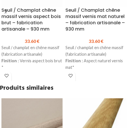
Seuil / Champlat chêne
Seuil / Champlat chêne
massif vernis aspect bois
massif vernis mat naturel
brut – fabrication
– fabrication artisanale –
artisanale – 930 mm
930 mm
33.60
€
33.60
€
Seuil / champlat en chêne massif
Seuil / champlat en chêne massif
(fabrication artisanale)
(fabrication artisanale)
Finition :
Vernis aspect bois brut
Finition :
Aspect naturel vernis
*
mat*
Hauteur :
Plat
Hauteur :
Plat
Largeur :
40 mm
Largeur :
40 mm
Produits similaires
Longueur :
930 mm (autres
Longueur :
930 mm (autres
dimensions possibles sur
dimensions possibles sur
demande)
demande)
Matière
: Chêne massif
Matière
: Chêne massif
Se colle
Se colle
Produit en stock
Produit en stock
Prix TTC à la longueur
: 33.60 €
Prix TTC à la longueur
: 33.60 €