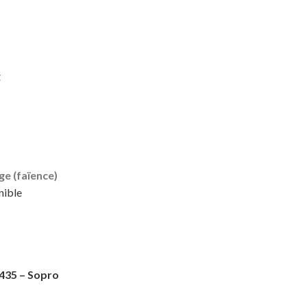
g
ge (faïence)
nible
 435 – Sopro