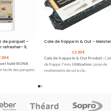
en 15 kg)
Produit en stock
55.00 €
Fiche
Prix TTC au sac :
27.90 €
Fiche
t ciment flexible FL
technique du joint ciment flexible FL
Plus - Sopro
r de parquet –
Cale de frappe In & Out – Meister
 refresher- 1L
13.30
€
7.00
€
Cale de frappe In & Out
Produit :
Cal
quet huilé BONA
de frappe 7 mm.
Utilisation :
pose de
n facile des parquets
revêtements de sol à clic.
Compatibilité :
systèmes
Uniclic,
ne renforcé, il offre
Multiclic ou UniZip
.
Prix TTC à l'unité
able et donne un
:
13.30€
s huilés et ternes.
ux de l'environnement
 solvants.