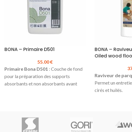
(existe en 5 kg)
Produit en stock
Prix TTC au sac :
technique du join
Plus - Sopro
BONA – Primaire D501
BONA – Raviveu
Oiled wood floor
55.00
€
3
Primaire Bona D501
: Couche de fond
Raviveur de par
pour la préparation des supports
Permet un entretie
absorbants et non absorbants avant
cirés et huilés.
l'utilisation de colles pour parquet
Grâce au polyurétha
Rendement :
environ 100-150 g/m²
une protection dur
Perméable à la vapeur
nouvel éclat aux sol
Sans solvants
Produit respectue
Séchage ultra rapide
qui contient peu de
Conditionnement :
Bidon de 5 L