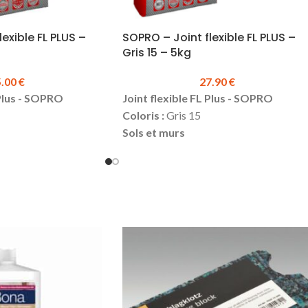
exible FL PLUS –
SOPRO – Joint flexible FL PLUS –
Gris 15 – 5kg
5.00
€
27.90
€
 Plus - SOPRO
Joint flexible FL Plus - SOPRO
Coloris :
Gris 15
Sols et murs
rieur
Intérieur et extérieur
Prise rapide
2 à 20 mm
Largeur de joint:
2 à 20 mm
'application et de
Grande facilité d'application et de
nettoyage
istant à
Hydrofuge et résistant à
l'encrassement
ulateur en ligne
Rendement :
calculateur en ligne
disponible
 :
Sac de 15 kg
Conditionnement :
Sac de 5 kg (existe