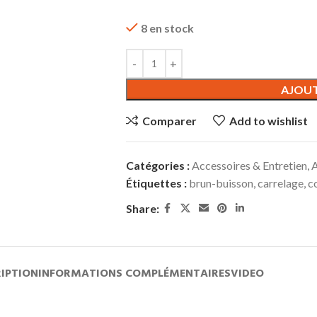
8 en stock
AJOUT
Comparer
Add to wishlist
Catégories :
Accessoires & Entretien
,
A
Étiquettes :
brun-buisson
,
carrelage
,
c
Share:
IPTION
INFORMATIONS COMPLÉMENTAIRES
VIDEO