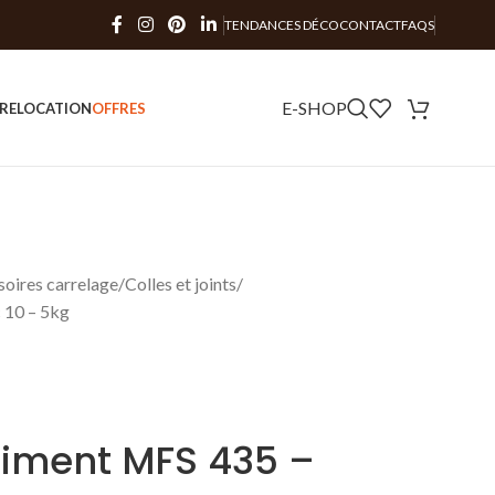
TENDANCES DÉCO
CONTACT
FAQS
E-SHOP
RE
LOCATION
OFFRES
oires carrelage
Colles et joints
 10 – 5kg
ciment MFS 435 –