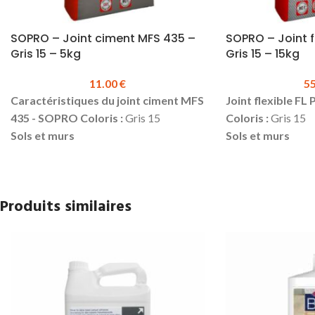
SOPRO – Joint ciment MFS 435 –
SOPRO – Joint fl
Gris 15 – 5kg
Gris 15 – 15kg
11.00
€
5
Caractéristiques du joint ciment MFS
Joint flexible FL
435 - SOPRO
Coloris :
Gris 15
Coloris :
Gris 15
Sols et murs
Sols et murs
Intérieur et extérieur
Intérieur et exté
Largeur de joint:
2 à 5 mm
Prise rapide
Idéal carreaux à pâte blanche ou
Largeur de joint:
Produits similaires
rouge (faïence)
Grande facilité d
Rendement :
calculateur en ligne
nettoyage
disponible
Hydrofuge et rés
Conditionnement :
Sac de 5 kg
l'encrassement
Produit en stock
Rendement :
calc
Prix TTC au sac :
11 €
Fiche technique
disponible
du joint ciment MFS 435 - Sopro
Conditionnement