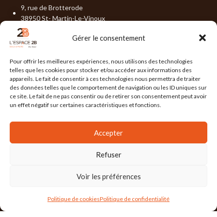
9, rue de Brotterode
38950 St- Martin-Le-Vinoux
04 76 19 02 15
Gérer le consentement
contact@lespace-2b.com
Pour offrir les meilleures expériences, nous utilisons des technologies
telles que les cookies pour stocker et/ou accéder aux informations des
DEMANDER UN DEVIS
appareils. Le fait de consentir à ces technologies nous permettra de traiter
des données telles que le comportement de navigation ou les ID uniques sur
ce site. Le fait de ne pas consentir ou de retirer son consentement peut avoir
un effet négatif sur certaines caractéristiques et fonctions.
Accepter
DERNIÈRES ACTUALITÉS
Refuser
Tendance Déco – JUILLET 2026
Tendance Déco – JUIN 2026
Voir les préférences
Politique de cookies
Politique de confidentialité