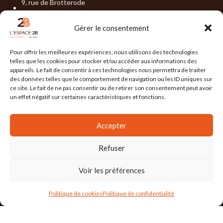
9, rue de Brotterode
38950 St- Martin-Le-Vinoux
04 76 19 02 15
Gérer le consentement
contact@lespace-2b.com
Pour offrir les meilleures expériences, nous utilisons des technologies
telles que les cookies pour stocker et/ou accéder aux informations des
DEMANDER UN DEVIS
appareils. Le fait de consentir à ces technologies nous permettra de traiter
des données telles que le comportement de navigation ou les ID uniques sur
ce site. Le fait de ne pas consentir ou de retirer son consentement peut avoir
un effet négatif sur certaines caractéristiques et fonctions.
Accepter
DERNIÈRES ACTUALITÉS
Refuser
Tendance Déco – JUILLET 2026
Voir les préférences
Tendance Déco – JUIN 2026
Politique de cookies
Politique de confidentialité
LIENS