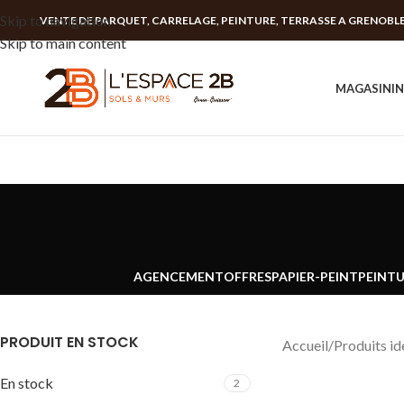
Skip to navigation
VENTE DE PARQUET, CARRELAGE, PEINTURE, TERRASSE A GRENOBL
Skip to main content
MAGASIN
I
AGENCEMENT
OFFRES
PAPIER-PEINT
PEINT
PRODUIT EN STOCK
Accueil
Produits ide
En stock
2