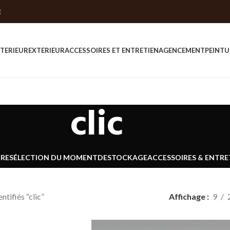
E
NTERIEUR
EXTERIEUR
ACCESSOIRES ET ENTRETIEN
AGENCEMENT
PEINTU
clic
URE
SÉLECTION DU MOMENT
DESTOCKAGE
ACCESSOIRES & ENTRE
ntifiés “clic”
Affichage
9