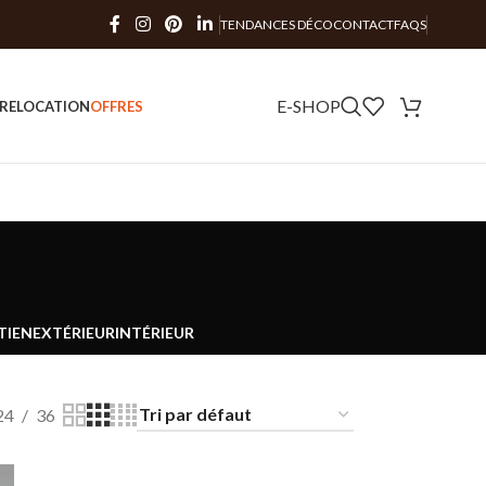
TENDANCES DÉCO
CONTACT
FAQS
E-SHOP
RE
LOCATION
OFFRES
TIEN
EXTÉRIEUR
INTÉRIEUR
24
36