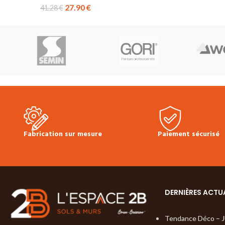
27.90
€
41.28
€
Fabrication sur mesure
Paiement sécurisé
DERNIÈRES ACTU
Tendance Déco – 