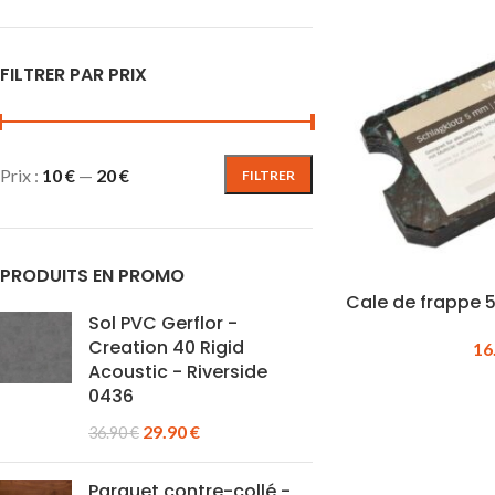
FILTRER PAR PRIX
Prix :
10 €
—
20 €
FILTRER
PRODUITS EN PROMO
Cale de frappe 
Sol PVC Gerflor -
Creation 40 Rigid
16
Acoustic - Riverside
0436
29.90
€
36.90
€
Parquet contre-collé -