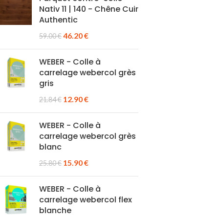
Nativ 11 | 140 - Chêne Cuir
Authentic
46.20
€
59.00
€
WEBER - Colle à
carrelage webercol grès
gris
12.90
€
21.84
€
WEBER - Colle à
carrelage webercol grès
blanc
15.90
€
25.80
€
WEBER - Colle à
carrelage webercol flex
blanche