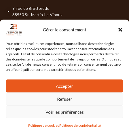
9, rue de Brotterode
38950 St- Martin-Le-Vinoux
04 76 19 02 15
Gérer le consentement
contact@lespace-2b.com
Pour offrir les meilleures expériences, nous utilisons des technologies
DEMANDER UN DEVIS
telles que les cookies pour stocker et/ou accéder aux informations des
appareils. Le fait de consentir à ces technologies nous permettra de traiter
des données telles que le comportement de navigation ou les ID uniques sur
ce site. Le fait de ne pas consentir ou de retirer son consentement peut avoir
un effet négatif sur certaines caractéristiques et fonctions.
DERNIÈRES ACTUALITÉS
Accepter
Tendance Déco – JUILLET 2026
Refuser
Tendance Déco – JUIN 2026
Voir les préférences
Politique de cookies
Politique de confidentialité